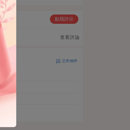
點我評分
查看評論
正序/倒序