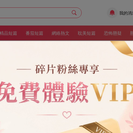
我的消
精品短篇
番茄短篇
網絡熱文
耽美短篇
恐怖懸疑
寒乎
作者：
碼字精-鴻蒙
更新時間：2025/7/7 13:26:52
親情
現代
原生家庭
女性成長
家庭
大女主
現實情感
現代情感
8章
74
收藏：18
85 的時候，爸媽卻突然又搶著要我了。 他們不知道，奶奶去世的時
候，身上只有一大把零錢湊齊的五十塊。 她讓我多買點肉吃。
架
立即閱讀