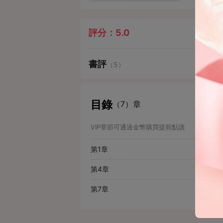
評分：
5.0
書評
（5）
目錄
（7）章
VIP章節可通過金幣購買提前點讀
第1章
第4章
第7章