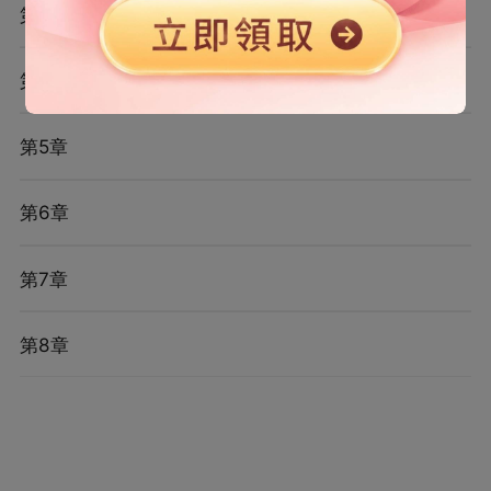
第3章
第4章
第5章
第6章
第7章
第8章