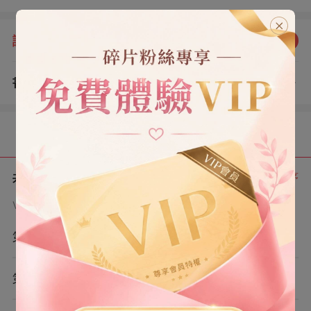
機。 我回國后，他終于崩潰。 大賽前夜，他不管不顧地來
學校找我，在我的琴房外站著淋雨。 「那隻是句玩笑，你
評分：
5.0
點我評分
何必那麼認真？」
書評
查看評論
（2）
目錄
共 8 章
正序
VIP章節可通過金幣購買提前點讀
第1章
第2章