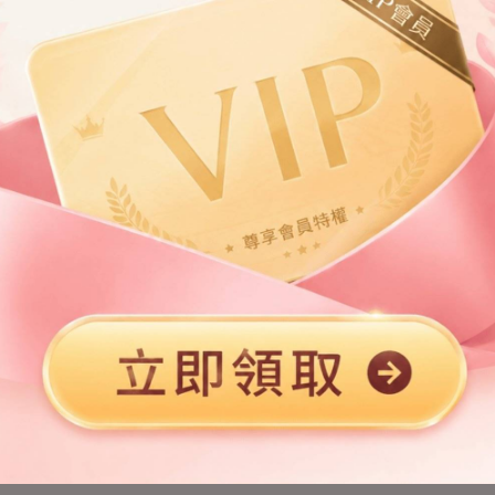
第2章
第3章
第5章
第6章
第8章