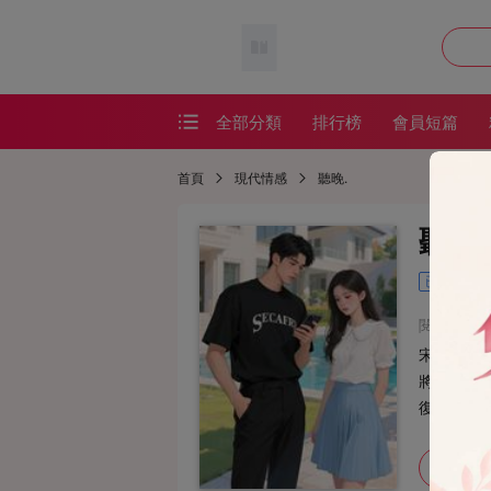
全部分類
排行榜
會員短篇
會員短篇
首頁
現代情感
聽晚.
精品短篇
聽晚.
番茄短篇
已完結
網絡熱文
閱讀：104
耽美短篇
宋寒川經
恐怖懸疑
將我刪除
復合。 
懸疑恐怖
了，就等
「如他所
加入書