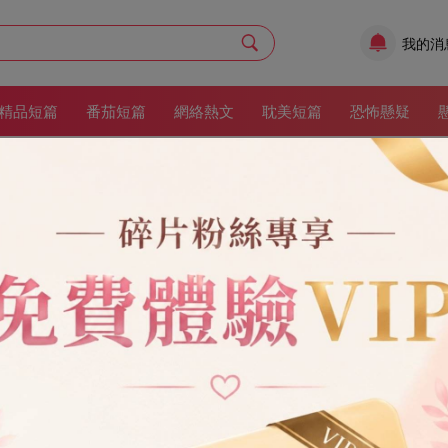
我的消
精品短篇
番茄短篇
網絡熱文
耽美短篇
恐怖懸疑
作者：
七月
更新時間：2025/6/18 14:50:29
渣男
現代
HE
大女主
現實情感
言情
現代情感
8章
756
收藏：65
常說：「冷戰一周，默認分手。」 戀愛一年，他就用這句話拿捏了我一年。
拉黑，走得頭都沒回。 那一瞬，我忽然覺得這段感情爛透了。 不再一遍一
而是默默修改了高考志愿。 盡力避開了所有他會出現的場合。 七天轉眼將
著你找他道歉呢。」 「你再矯情下去，他真和你分了，哭都沒地方哭。」
愿。」
架
立即閱讀