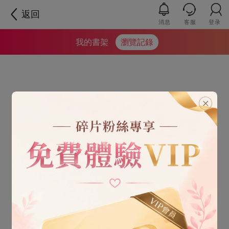
返回
消息
客服
登录
我的書架
瀏覽記錄
空空如也
沒有任何記錄哦
去書城