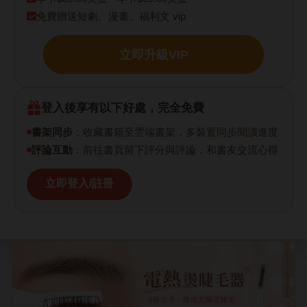
免費贈送短劇、漫畫、福利文 vip
立即升級VIP
登入後享有以下好處，完全免費
書架同步
：收藏書籍至雲端書架，多裝置同步閱讀進度
評論互動
：前往書頁留下評分與評論，和書友交流心得
立即登入/註冊