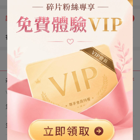
錢。」 下一秒，剛剛還在咆哮的男人瞬間紅了臉。 「什麼
錢？還什麼？ 「哦對了，是要給你彩禮錢對吧？一個億？
評分：
5.0
點我評分
不不，兩個億？ 「或者，你說個數？」
書評
查看評論
（4）
目錄
共 6 章
正序
VIP章節可通過金幣購買提前點讀
第1章
第2章