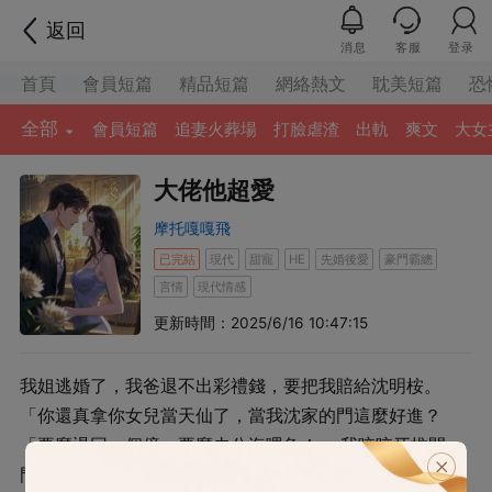
返回
消息
客服
登录
首頁
會員短篇
精品短篇
網絡熱文
耽美短篇
恐
全部
會員短篇
追妻火葬場
打臉虐渣
出軌
爽文
大女
大佬他超愛
摩托嘎嘎飛
已完結
現代
甜寵
先婚後愛
豪門霸總
HE
言情
現代情感
更新時間：2025/6/16 10:47:15
我姐逃婚了，我爸退不出彩禮錢，要把我賠給沈明桉。
「你還真拿你女兒當天仙了，當我沈家的門這麼好進？
「要麼退回一個億，要麼去公海喂魚！」 我咬咬牙推開
門，強裝鎮定。 「沈總，請給我們個機會，我們一定還