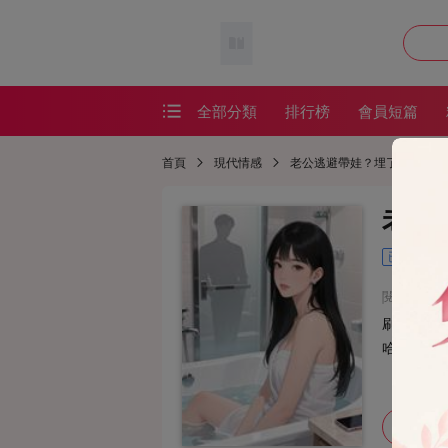
全部分類
排行榜
會員短篇
會員短篇
首頁
現代情感
老公逃避帶娃？埋了就好
精品短篇
老公
番茄短篇
已完結
網絡熱文
閱讀：197
耽美短篇
刷到一熱
恐怖懸疑
哈！屢試
懸疑恐怖
加入書