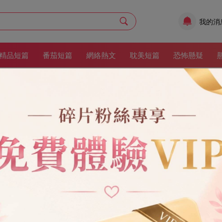
我的消
精品短篇
番茄短篇
網絡熱文
耽美短篇
恐怖懸疑
逃避帶娃？埋了就好
作者：
爆炒冰淇淋
更新時間：2
現代
現代情感
6章
12
收藏：16
帖。 【給兄弟們分享逃避帶娃小妙招：沖奶粉多加點涼水，害孩子拉肚子
不爽！】 我心里咯噔一聲，下一秒，客廳里傳來老公無措的喊聲。 「老
架
立即閱讀