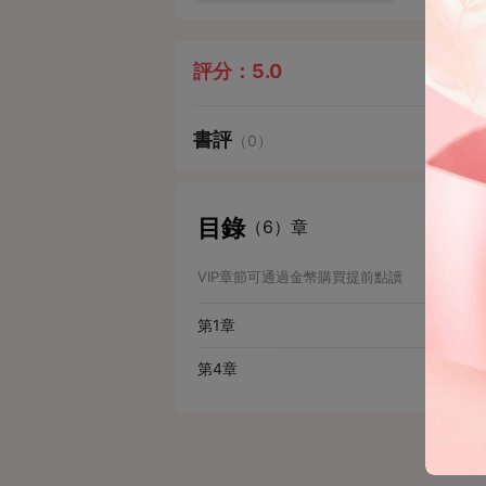
評分：
5.0
書評
（0）
目錄
（6）章
VIP章節可通過金幣購買提前點讀
第1章
第4章