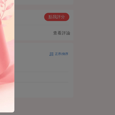
點我評分
查看評論
正序/倒序