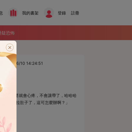
息
我的書架
登錄
註冊
懸疑恐怖
025/6/10 14:24:51
，這樣老婆就會心疼，不會讓帶了，哈哈哈
婆，女兒又拉肚子了，這可怎麼辦啊？」