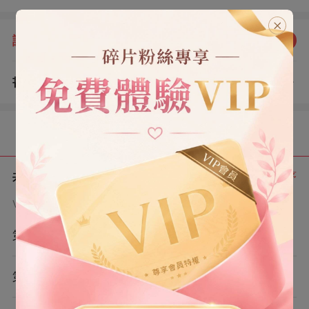
子？」 我嚇壞了：「你不喜歡扎辮子嗎？」 正在開視頻會
議的反派沉著臉：「喜歡。」
評分：
5.0
點我評分
書評
查看評論
（0）
目錄
共 8 章
正序
VIP章節可通過金幣購買提前點讀
第1章
第2章