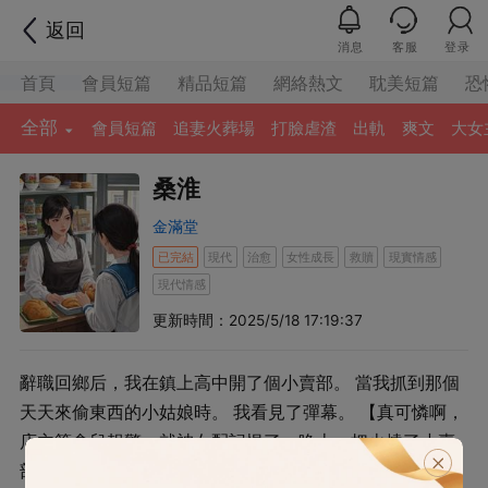
返回
消息
客服
登录
首頁
會員短篇
精品短篇
網絡熱文
耽美短篇
恐
全部
會員短篇
追妻火葬場
打臉虐渣
出軌
爽文
大女
桑淮
金滿堂
已完結
現代
治愈
女性成長
救贖
現實情感
現代情感
更新時間：2025/5/18 17:19:37
辭職回鄉后，我在鎮上高中開了個小賣部。 當我抓到那個
天天來偷東西的小姑娘時。 我看見了彈幕。 【真可憐啊，
店主等會兒報警，就被女配記恨了，晚上一把火燒了小賣
部。】 【果然是惡毒女配，天生壞種，不僅是小偷還是個