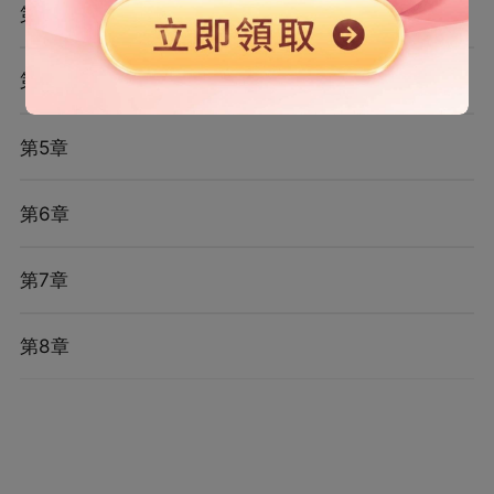
第3章
第4章
第5章
第6章
第7章
第8章