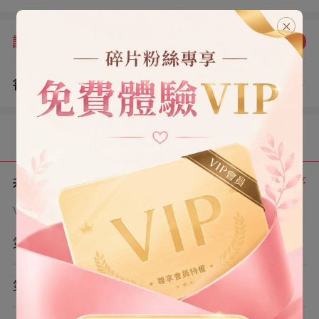
個二婚，不般配。」 后來。 我訂婚的消息傳出來。 他堵
在我門口：「復婚，最般配。」
評分：
5.0
點我評分
書評
查看評論
（2）
目錄
共 8 章
正序
VIP章節可通過金幣購買提前點讀
第1章
第2章