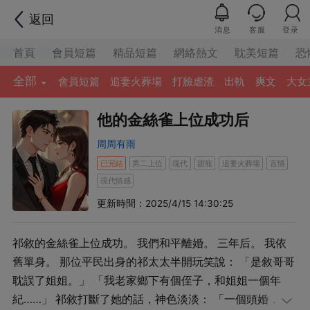
返回
消息
客服
登录
首頁
會員短篇
精品短篇
網絡熱文
耽美短篇
恐
全部
會員短篇
追妻火葬場
打臉虐渣
出軌
爽文
大女
他的金絲雀上位成功后
周周有雨
已完結
男二上位
現代
甜寵
追妻火葬場
言情
現代情感
更新時間：2025/4/15 14:30:25
祁敘的金絲雀上位成功。 我們和平離婚。 三年后。 我依
舊單身。 那位平民出身的祁太太半開玩笑說： 「是敘哥哥
耽誤了姐姐。」 「我老家鄉下有個侄子，和姐姐一個年
紀……」 祁敘打斷了她的話，神色淡淡： 「一個頭婚，一