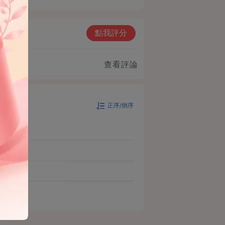
點我評分
查看評論
正序/倒序