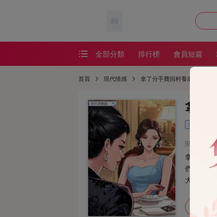
全部分類
排行榜
會員短篇
會員短篇
首頁
現代情感
拿了分手費回村養老后
精品短篇
拿了
番茄短篇
已完結
網絡熱文
閱讀：592
耽美短篇
拿了許知安
恐怖懸疑
們村里躺
大爺：「
懸疑恐怖
加入書