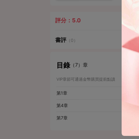
評分：
5.0
書評
（0）
目錄
（7）章
VIP章節可通過金幣購買提前點讀
第1章
第4章
第7章