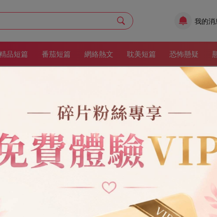
我的消
精品短篇
番茄短篇
網絡熱文
耽美短篇
恐怖懸疑
分手費回村養老后
作者：
西瓜加冰加月亮
更新時間：2
現代
甜寵
豪門霸總
言情
現代情感
7章
13
收藏：45
媽媽給的1000萬窩囊費后，我回了老家。 我裝修了我村里的別墅。 給
平至生命最后一刻。 收到許知安暴跳如雷的短信時，我正在跟村口大爺下
你的手機一直響，能贏的，這把不算。」
架
立即閱讀