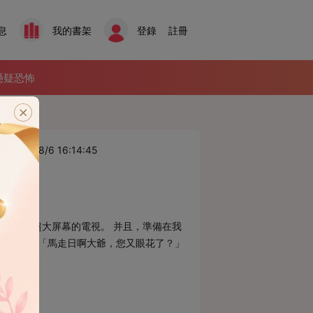
息
我的書架
登錄
註冊
懸疑恐怖
025/8/6 16:14:45
姥姥買了超大屏幕的電視。 并且，準備在我
棋。 我：「馬走日啊大爺，您又眼花了？」