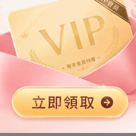
第2章
第3章
第5章
第6章
第8章
第9章
第11章
第12章