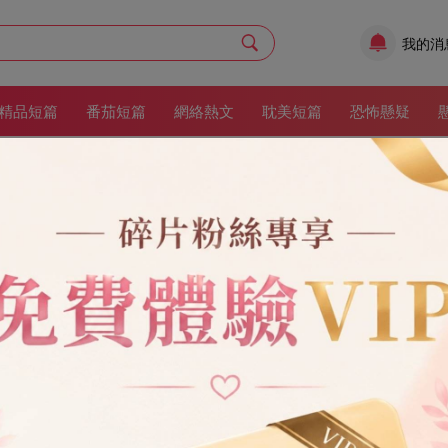
我的消
精品短篇
番茄短篇
網絡熱文
耽美短篇
恐怖懸疑
子同意離婚
作者：
荔枝汽水水
更新時間：2025/11/21 8:5
現代
家庭
出軌
爽文
現實情感
現代情感
12章
771
收藏：91
，妻子正在洗碗。 她動作頓了一下，輕輕點頭，「好。」 這是我第 5 次
至哀求，讓我煩不勝煩。 這一次，她卻同意了。 同意得輕描淡寫，隨隨便
水池邊的纖瘦背影。 興奮之餘，心中升起一絲異樣之感……
架
立即閱讀