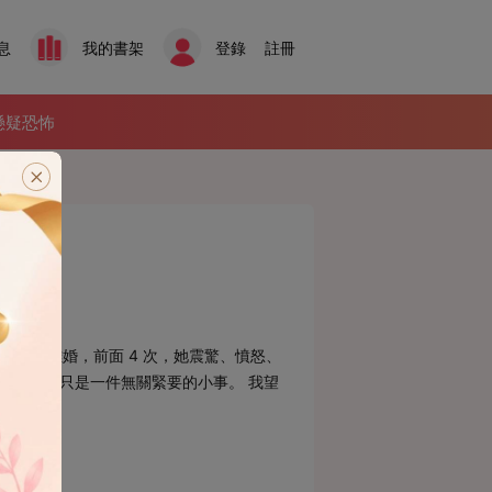
息
我的書架
登錄
註冊
懸疑恐怖
6:54
向她提離婚，前面 4 次，她震驚、憤怒、
便，彷彿只是一件無關緊要的小事。 我望