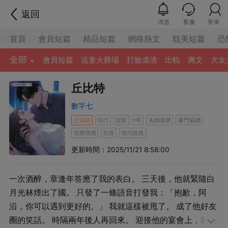
返回
消息
客服
登录
首頁
會員短篇
精品短篇
網絡熱文
耽美短篇
恐
全部
會員短篇
追妻火葬場
打臉虐渣
出軌
爽文
大女
丘比特
數字七
已完結
現代
甜寵
先婚後愛
豪門霸總
HE
現實情感
言情
現代情感
更新時間：2025/11/21 8:58:00
一次酒醉，章逢年答應了我的表白。 三天後，他就緊隨白
月光林煙出了國。 只發了一條語音打發我：「抱歉，阿
沿，你可以遇到更好的。」 我就這樣被甩了。 成了他好友
圈的笑話。 時隔兩年後人再回來。 迎接他的宴會上，我全