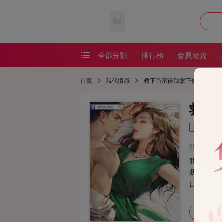
全部分類
排行榜
會員短篇
會員短篇
首頁
現代情感
救下首富後我拿下他的養子
精品短篇
救下
番茄短篇
已完結
網絡熱文
閱讀：145
耽美短篇
我救了心
恐怖懸疑
我猶豫了
口：「或
懸疑恐怖
錢，找我
加入書