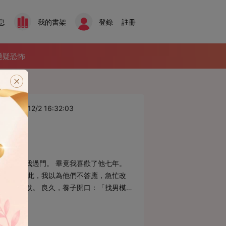
息
我的書架
登錄
註冊
懸疑恐怖
025/12/2 16:32:03
章
富兒子娶我過門。 畢竟我喜歡了他七年。
 見他們如此，我以為他們不答應，急忙改
一般的沉默。 良久，養子開口：「找男模給