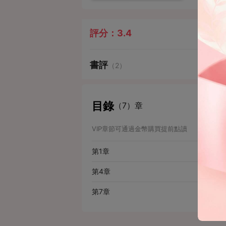
評分：
3.4
書評
（2）
目錄
（7）章
VIP章節可通過金幣購買提前點讀
第1章
第4章
第7章