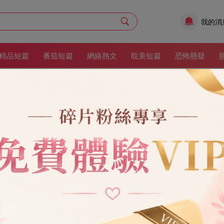
我的消
精品短篇
番茄短篇
網絡熱文
耽美短篇
恐怖懸疑
首富後我拿下他的養子
作者：
糖小酥
更新時間：2
現代
治愈
甜寵
HE
救贖
家庭
豪門霸總
爽文
言情
現代情感
7
864
收藏：188
臟病突發的首富，首富答應我滿足我一個願望。 所有人都以為我會說要首
許久：「可以給我點股份嗎？我想拿分紅去找男模。」 所有人都愣住了。
者您把養子借我玩，哦不，借我談兩個月戀愛，然後還你。」 現場仍是死
就白嫖？」
架
立即閱讀