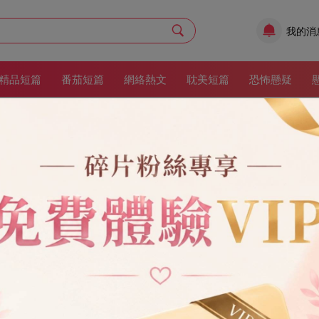
我的消
精品短篇
番茄短篇
網絡熱文
耽美短篇
恐怖懸疑
豢養男寵，不小心養出狀元郎后
更新時間：2024
9章
2
收藏：4
俏書生。狀元郎在取得功名前，為了給他娘治病，曾委身于我，成日一副備
正春宵一刻之時，狀元郎冷著眉眼，推開我的房門，掐著我的脖子，慢悠
 【古代】【重生】【HE】
架
立即閱讀