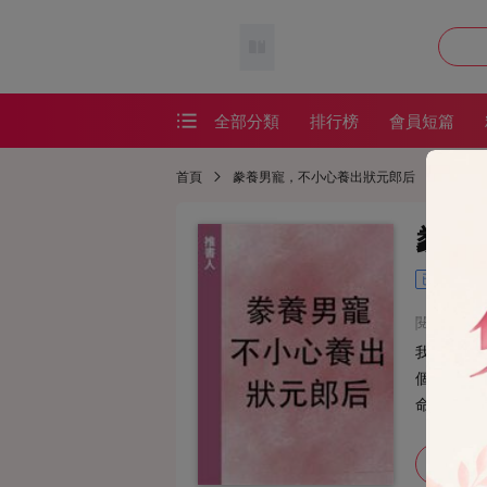
全部分類
排行榜
會員短篇
會員短篇
首頁
豢養男寵，不小心養出狀元郎后
精品短篇
番茄短篇
已完結
網絡熱文
閱讀：985
耽美短篇
我偏愛俊
恐怖懸疑
個書生，
命？」 *
懸疑恐怖
加入書