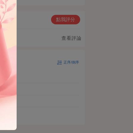
點我評分
查看評論
正序/倒序