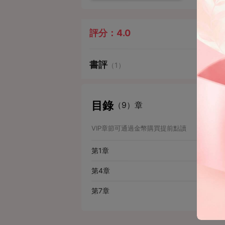
評分：
4.0
書評
（1）
目錄
（9）章
VIP章節可通過金幣購買提前點讀
第1章
第4章
第7章