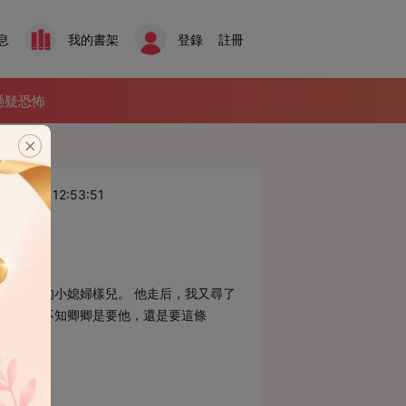
息
我的書架
登錄
註冊
懸疑恐怖
/3/12 12:53:51
受凌辱的小媳婦樣兒。 他走后，我又尋了
悠道：「不知卿卿是要他，還是要這條