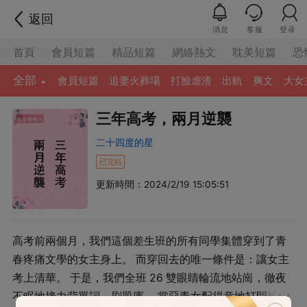
返回
消息
客服
登录
首頁
會員短篇
精品短篇
網絡熱文
耽美短篇
恐
全部
會員短篇
追妻火葬場
打臉虐渣
出軌
爽文
大女
三年高考，兩月逆襲
二十四度的星
已完結
更新時間：2024/2/19 15:05:51
高考前兩個月，我們這個差生班的所有同學集體穿到了青
春疼痛文學的女主身上。 而穿回去的唯一條件是：讓女主
考上清華。 于是，我們全班 26 雙眼睛輪流地站崗，徹夜
不眠地接力背單詞、刷題庫。 當惡毒女配得意地打開被反