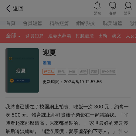
返回
消息
客服
登录
首頁
會員短篇
精品短篇
網絡熱文
耽美短篇
恐
全部
會員短篇
追妻火葬場
打臉虐渣
出軌
爽文
大女
迎夏
圖圖
已完結
現代
校園
虐戀
言情
現代情感
更新時間：2024/5/19 12:57:56
我將自己掛在了校園網上拍賣。吃飯一次 300 元，約會一
次 500 元。體育課上那群貴族子弟聚在一起議論我。「平
時看起來那麼清高，原來都是裝的。」 家世最好的陸云停
最后冷淡總結。「輕浮廉價，愛慕虛榮的下等人。」 我故