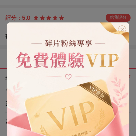
意撞到陸云停身上，眨著眼將手機號塞進他手心。 放學
后，我收到一條短信。 「當女朋友什麼價格？」 #虐文 #
評分：
5.0
點我評分
現代 #校園
書評
查看評論
（0）
目錄
共 10 章
正序
VIP章節可通過金幣購買提前點讀
第1章
第2章