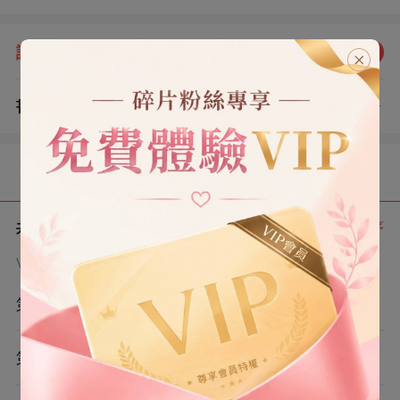
樂。」 電視上，我話音落定那一瞬。 周頤川一把捏碎了玻
璃杯，頃刻間，血流如注。 #碎片甜文 #現代 #男二上位
評分：
5.0
點我評分
書評
查看評論
（0）
目錄
共 9 章
正序
VIP章節可通過金幣購買提前點讀
第1章
第2章