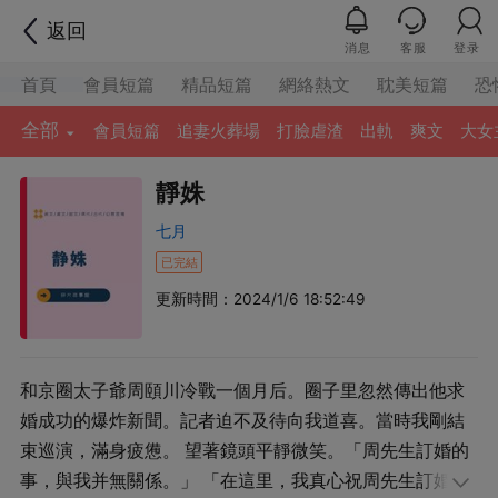
返回
消息
客服
登录
首頁
會員短篇
精品短篇
網絡熱文
耽美短篇
恐
全部
會員短篇
追妻火葬場
打臉虐渣
出軌
爽文
大女
靜姝
七月
已完結
更新時間：2024/1/6 18:52:49
和京圈太子爺周頤川冷戰一個月后。圈子里忽然傳出他求
婚成功的爆炸新聞。記者迫不及待向我道喜。當時我剛結
束巡演，滿身疲憊。 望著鏡頭平靜微笑。「周先生訂婚的
事，與我并無關係。」 「在這里，我真心祝周先生訂婚快