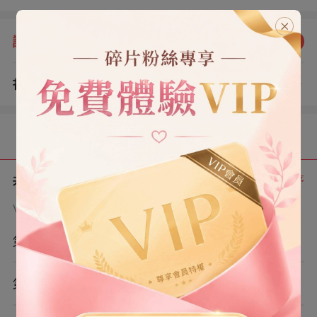
地說著「不可能」。 我很早前就寫好了遺書，在信里跟所
有人體面地告別。 但很可惜，里面沒有一個字是給他的。
評分：
5.0
點我評分
書評
查看評論
（0）
目錄
共 8 章
正序
VIP章節可通過金幣購買提前點讀
第1章
第2章