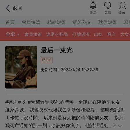
返回
消息
客服
登录
首頁
會員短篇
精品短篇
網絡熱文
耽美短篇
恐
全部
會員短篇
追妻火葬場
打臉虐渣
出軌
爽文
大女
最后一束光
已完結
更新時間：2024/1/24 19:32:38
#碎片虐文 #青梅竹馬 我死的時候，余訊正在陪他前女友
逛家具城。 我曾央求他陪我去挑沙發和燈具。 當時余訊說
工作忙，沒時間。 后來倒是有大把的時間陪前女友。 接到
我死亡通知的那一刻，余訊好像瘋了。 他滿眼通紅，不停