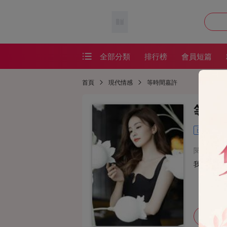
全部分類
排行榜
會員短篇
會員短篇
首頁
現代情感
等時間嘉許
精品短篇
等時
番茄短篇
已完結
網絡熱文
閱讀：382
耽美短篇
我和傅衍
恐怖懸疑
懸疑恐怖
加入書