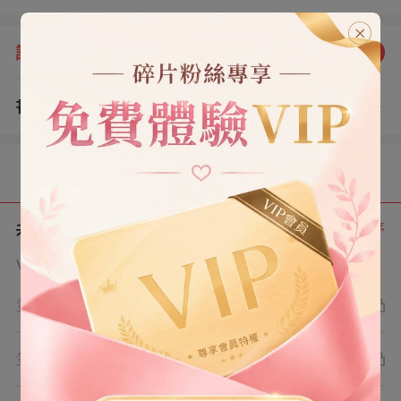
兩個月後，才想起給我打電話。 「出國旅遊這麼久，該回
來了吧？」 結果被女兒糯聲糯氣地警告了。 「我已經物色
評分：
5.0
點我評分
好了新爸爸，你別來搞破壞！」
書評
查看評論
（1）
目錄
共 8 章
正序
VIP章節可通過金幣購買提前點讀
第1章
第2章