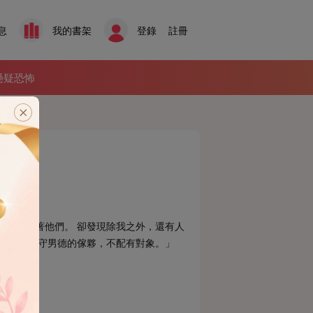
息
我的書架
登錄
註冊
懸疑恐怖
後，出國跟著他們。 卻發現除我之外，還有人
他牆角，不守男德的傢夥，不配有對象。」