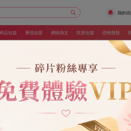
我的消
精品短篇
番茄短篇
網絡熱文
耽美短篇
恐怖懸疑
者居上
作者：
算了 湊合過
更新時間：2026/5/11 11:39:38
男二上位
現代
暗戀
言情
現代情感
6章
68
收藏：30
我發現周鋮經常偷偷去國外見他的青梅。 我抱著閨蜜 werwer 地哭完
。 出于好奇心，我和他搭話。 他說：「拍下證據，發給他女朋友，再撬
…？」 沒記錯的話，周鋮的女朋友就是我吧？
架
立即閱讀