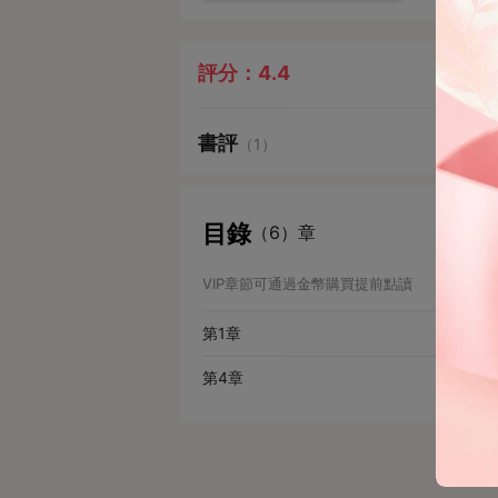
評分：
4.4
書評
（1）
目錄
（6）章
VIP章節可通過金幣購買提前點讀
第1章
第4章