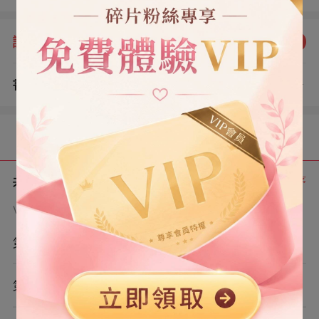
在一起了，不然男主只能默默地把委屈嚥下。】 【可是男
主最近手頭緊，又要給女主投資，這三十個包讓他和女主
評分：
5.0
點我評分
節儉了好久。】 【不過也是這些包讓男主發現錢的重要，
才能下定決心設計女配，侵吞她的家產，最後搞得她家破
書評
查看評論
人亡。】 【想想富可敵國的大小姐最後落得個乞討的下
（0）
場，真爽啊！】 我正要刷卡的手一抖。 導購緊張看向我：
「小姐，這些還要嗎？」 我搖了搖頭。 「不止這些，把店
目錄
裡所有的都給我包起來，刷他的卡。」
共 6 章
正序
VIP章節可通過金幣購買提前點讀
第1章
第2章