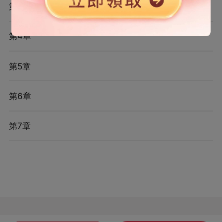
第3章
第4章
第5章
第6章
第7章