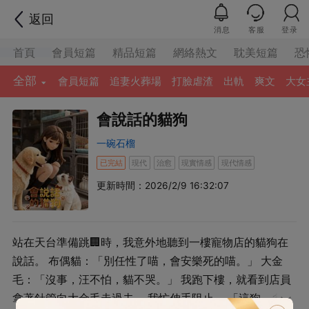
返回
消息
客服
登录
首頁
會員短篇
精品短篇
網絡熱文
耽美短篇
恐
全部
會員短篇
追妻火葬場
打臉虐渣
出軌
爽文
大女
會說話的貓狗
一碗石榴
已完結
現代
治愈
現實情感
現代情感
更新時間：2026/2/9 16:32:07
站在天台準備跳🏢時，我意外地聽到一樓寵物店的貓狗在
說話。 布偶貓：「別任性了喵，會安樂死的喵。」 大金
毛：「沒事，汪不怕，貓不哭。」 我跑下樓，就看到店員
拿著針管向大金毛走過去。 我忙伸手阻止。 「這狗，多少