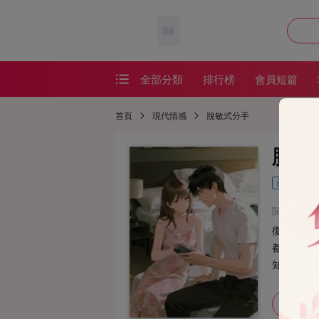
全部分類
排行榜
會員短篇
會員短篇
首頁
現代情感
脫敏式分手
精品短篇
脫敏
番茄短篇
已完結
網絡熱文
閱讀：139
耽美短篇
復合後半
恐怖懸疑
都慢慢脫
知這才是
懸疑恐怖
加入書