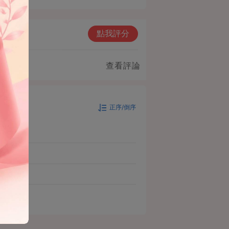
點我評分
查看評論
正序/倒序