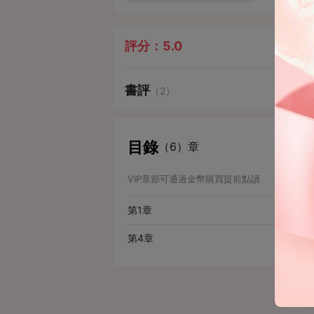
評分：
5.0
書評
（2）
目錄
（6）章
VIP章節可通過金幣購買提前點讀
第1章
第4章