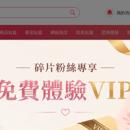
我的消
精品短篇
番茄短篇
網絡熱文
耽美短篇
恐怖懸疑
雲開
作者：
祝又歌
更新時間：2026/1/28 17:23:17
渣男
都市
現代
女性成長
復仇
爽文
現代情感
6章
80
收藏：15
期將至。 我在網上搜備婚攻略。 卻無意刷到一個帖子。 照片裡是一對新
人已經假裝娶過我了。」 「所以無論以後他娶誰，我都祝福他。」 新郎熟
爛在了大資料裡。
架
立即閱讀