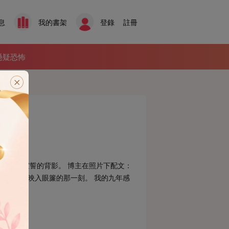
息
我的書架
登錄
註冊
懸疑恐怖
人在教堂宣誓的背影。 博主在照片下配文：
悉的背影映入眼簾的那一刻。 我的九年感