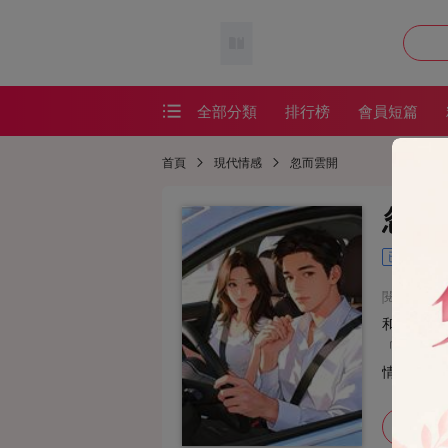
全部分類
排行榜
會員短篇
會員短篇
首頁
現代情感
忽而雲開
精品短篇
忽而
番茄短篇
已完結
網絡熱文
閱讀：195
耽美短篇
和男友婚
恐怖懸疑
「我愛的
情就這樣
懸疑恐怖
加入書