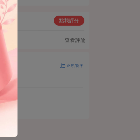
點我評分
查看評論
正序/倒序