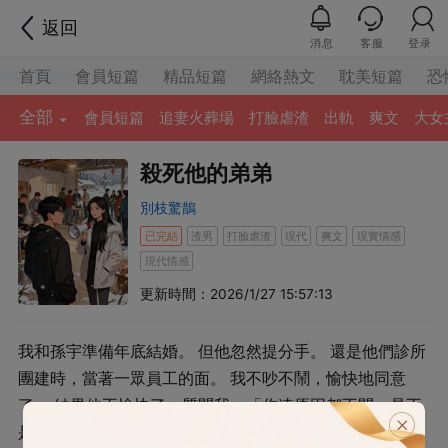
返回
消息
客服
登录
首頁
會員短篇
精品短篇
網絡熱文
耽美短篇
恐
全部
會員短篇
追妻火葬場
打臉虐渣
出軌
爽文
大女
殺死他的弟弟
別枝驚鵲
已完結
渣男
打臉虐渣
現代
爽文
現實情感
現代情感
更新時間：2026/1/27 15:57:13
我和孫宇準備年底結婚。 但他忽然提分手。 還是他們診所
團建時，當著一眾員工的面。 我不吵不鬧，愉快地同意
了。 結果他不愉快了，質問我：「你連原因都不問，是不
是早就想和我分手了？」 我說：「對不起啊，我實在沒辦