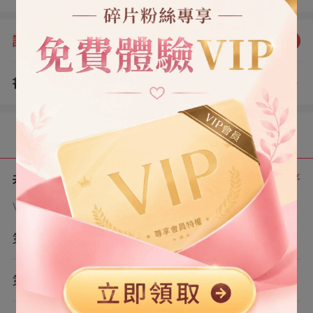
法忍受你每次只有三分鐘。」
評分：
5.0
點我評分
書評
查看評論
（4）
目錄
共 6 章
正序
VIP章節可通過金幣購買提前點讀
第1章
第2章