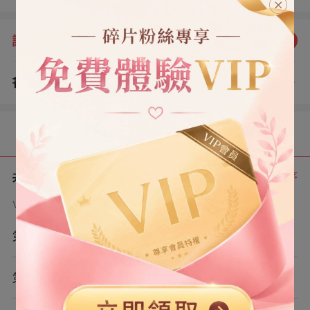
卻陰錯陽差。 封雋失憶後,我從不提他忘掉的這些過去,合
格扮演與他門當戶對的未婚妻,相處也算是平和無事。 直到
評分：
5.0
點我評分
兩年後,當初被封家趕走的保姆女兒,回國歸來。 封雋也即
將恢復記憶。 等他的記憶和感情重回正軌後,註定要跟我徹
書評
查看評論
底清算。 一切將撥亂歸正時,我卻懷孕了。
（3）
目錄
共 7 章
正序
VIP章節可通過金幣購買提前點讀
第1章
第2章