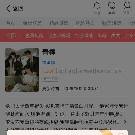
返回
消息
客服
登录
首頁
會員短篇
精品短篇
網絡熱文
耽美短篇
恐
全部
會員短篇
追妻火葬場
打臉虐渣
出軌
爽文
大女
青檸
晝里凈
已完結
現代
甜寵
豪門霸總
現實情感
言情
現代情感
更新時間：2026/1/12 9:30:51
豪門太子爺車禍失憶後,忘掉了清貧白月光。 他家裡便安排
我趁虛而入,與他聯姻、訂婚。 這太子爺封雋年少時,是封
家最不受重視的落魄少爺,連我當時也無意中欺辱過他。 唯
有他家裡保姆的女兒一路陪他翻身,成為豪門繼承人。 命運