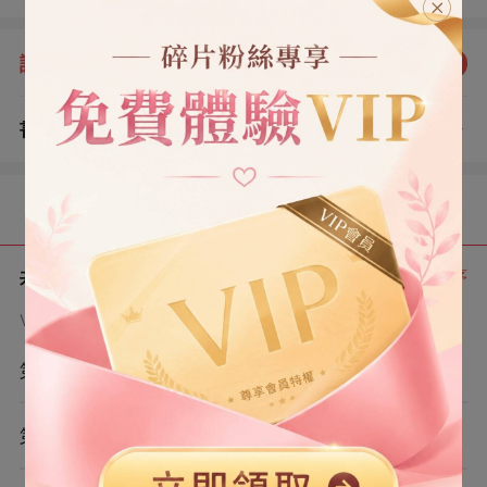
說的話有些怪： 「晚上無論什麼敲門，都不要開」
評分：
5.0
點我評分
書評
查看評論
（1）
目錄
共 7 章
正序
VIP章節可通過金幣購買提前點讀
第1章
第2章