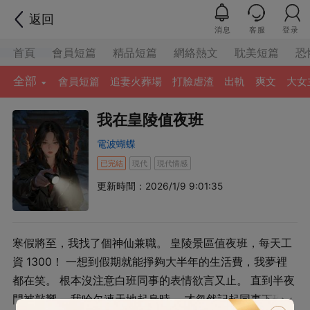
返回
消息
客服
登录
首頁
會員短篇
精品短篇
網絡熱文
耽美短篇
恐
全部
會員短篇
追妻火葬場
打臉虐渣
出軌
爽文
大女
我在皇陵值夜班
電波蝴蝶
已完結
現代
現代情感
更新時間：2026/1/9 9:01:35
寒假將至，我找了個神仙兼職。 皇陵景區值夜班，每天工
資 1300！ 一想到假期就能掙夠大半年的生活費，我夢裡
都在笑。 根本沒注意白班同事的表情欲言又止。 直到半夜
門被敲響， 我哈欠連天地起身時， 才忽然記起同事下班前