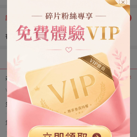
「好。」 我緩緩牽起唇角。 成年人不做選擇，你們所擁有
的一切。 我全都要。
評分：
5.0
點我評分
書評
查看評論
（1）
目錄
共 7 章
正序
VIP章節可通過金幣購買提前點讀
第1章
第2章