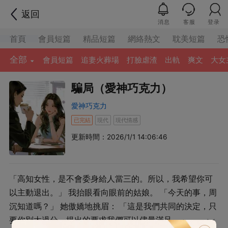
返回
消息
客服
登录
首頁
會員短篇
精品短篇
網絡熱文
耽美短篇
恐
全部
會員短篇
追妻火葬場
打臉虐渣
出軌
爽文
大女
騙局（愛神巧克力）
愛神巧克力
已完結
現代
現代情感
更新時間：2026/1/1 14:06:46
「高知女性，是不會委身給人當三的。所以，我希望你可
以主動退出。」 我抬眼看向眼前的姑娘。 「今天的事，周
沉知道嗎？」 她傲嬌地挑眉： 「這是我們共同的決定，只
要你別太過分，提出的要求我們可以儘量滿足。」