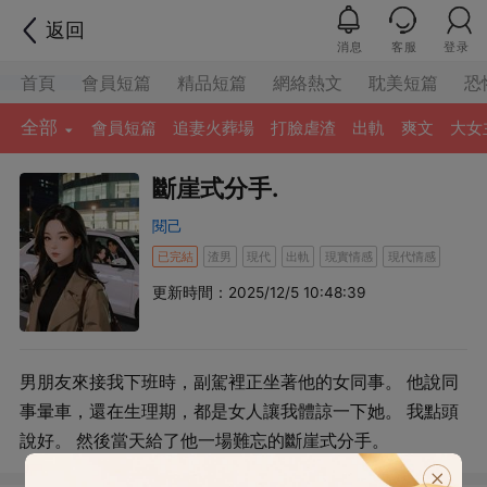
返回
消息
客服
登录
首頁
會員短篇
精品短篇
網絡熱文
耽美短篇
恐
全部
會員短篇
追妻火葬場
打臉虐渣
出軌
爽文
大女
斷崖式分手.
閱己
已完結
渣男
現代
出軌
現實情感
現代情感
更新時間：2025/12/5 10:48:39
男朋友來接我下班時，副駕裡正坐著他的女同事。 他說同
事暈車，還在生理期，都是女人讓我體諒一下她。 我點頭
說好。 然後當天給了他一場難忘的斷崖式分手。