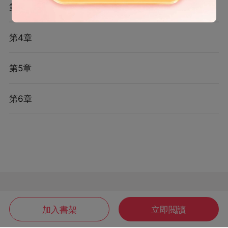
第3章
第4章
第5章
第6章
加入書架
立即閲讀