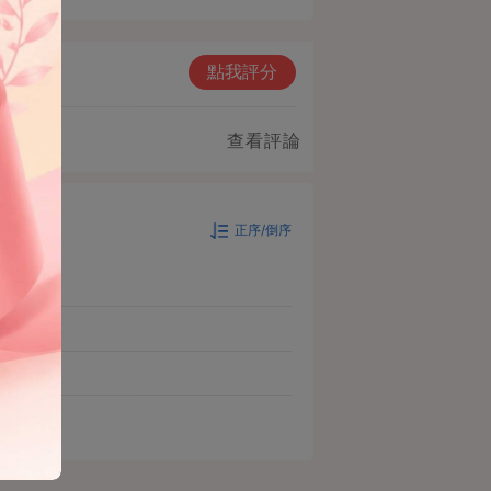
點我評分
查看評論
正序/倒序