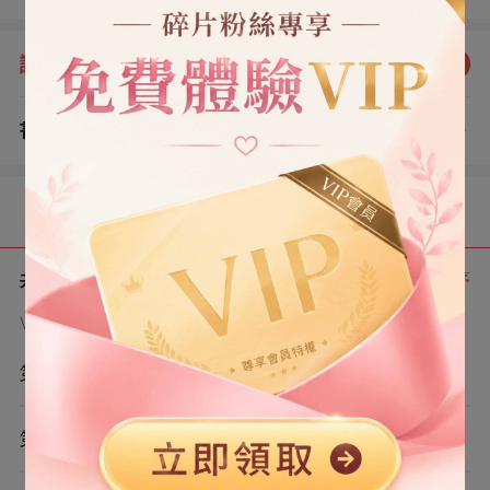
動畫片。 沒有在意。 第二天，我下班回來。 臥室門口擺
著整整齊齊的三隻死老鼠。
評分：
5.0
點我評分
書評
查看評論
（1）
目錄
共 6 章
正序
VIP章節可通過金幣購買提前點讀
第1章
第2章