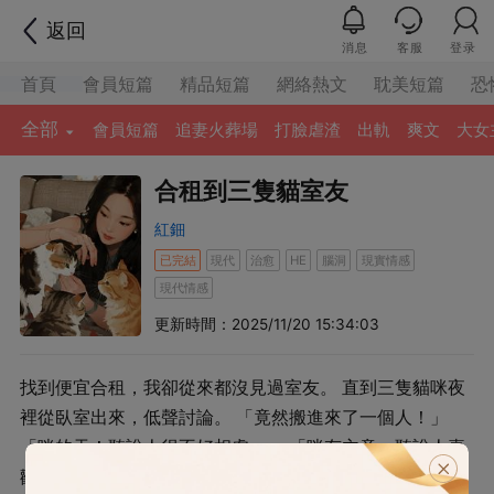
返回
消息
客服
登录
首頁
會員短篇
精品短篇
網絡熱文
耽美短篇
恐
全部
會員短篇
追妻火葬場
打臉虐渣
出軌
爽文
大女
合租到三隻貓室友
紅鈿
已完結
現代
治愈
腦洞
現實情感
HE
現代情感
更新時間：2025/11/20 15:34:03
找到便宜合租，我卻從來都沒見過室友。 直到三隻貓咪夜
裡從臥室出來，低聲討論。 「竟然搬進來了一個人！」
「咪的天！聽說人很不好相處。」 「咪有主意，聽說人喜
歡咪抓的老鼠！」 我睡得迷迷糊糊，以為是哪個室友在放