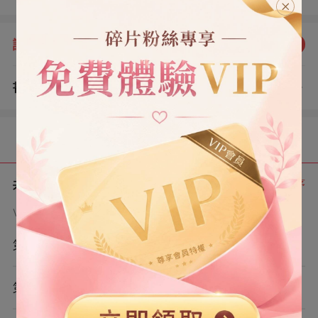
師：【換個工作吧，馬戲團的小丑適合你。】 我：【賠我
點錢。】
評分：
5.0
點我評分
書評
查看評論
（2）
目錄
共 7 章
正序
VIP章節可通過金幣購買提前點讀
第1章
第2章