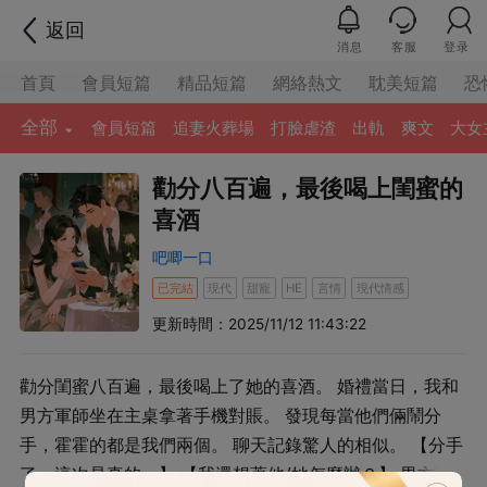
返回
消息
客服
登录
首頁
會員短篇
精品短篇
網絡熱文
耽美短篇
恐
全部
會員短篇
追妻火葬場
打臉虐渣
出軌
爽文
大女
勸分八百遍，最後喝上閨蜜的
喜酒
吧唧一口
已完結
現代
甜寵
言情
現代情感
HE
更新時間：2025/11/12 11:43:22
勸分閨蜜八百遍，最後喝上了她的喜酒。 婚禮當日，我和
男方軍師坐在主桌拿著手機對賬。 發現每當他們倆鬧分
手，霍霍的都是我們兩個。 聊天記錄驚人的相似。 【分手
了，這次是真的。】 【我還想著他/她怎麼辦？】 男方軍