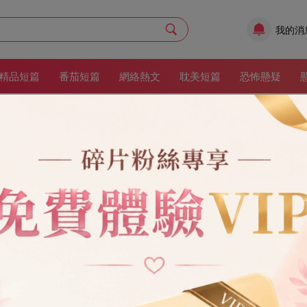
我的消
精品短篇
番茄短篇
網絡熱文
耽美短篇
恐怖懸疑
婚房
作者：
林間小樹
更新時間：2025/11/5 15:13:25
渣男
現代
現實情感
現代情感
6章
83
收藏：14
婚房，讓我出錢裝修。 我讓他把房子加上我的名字，他卻說： 「一家人
住。」 我心裡不舒服，索性自己買了套小房子。 他又說：「你毀了我計
然我不會跟你結婚。」
架
立即閱讀