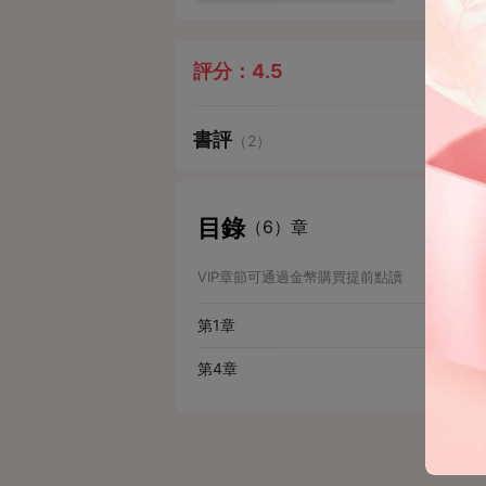
評分：
4.5
書評
（2）
目錄
（6）章
VIP章節可通過金幣購買提前點讀
第1章
第4章