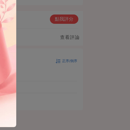
點我評分
查看評論
正序/倒序