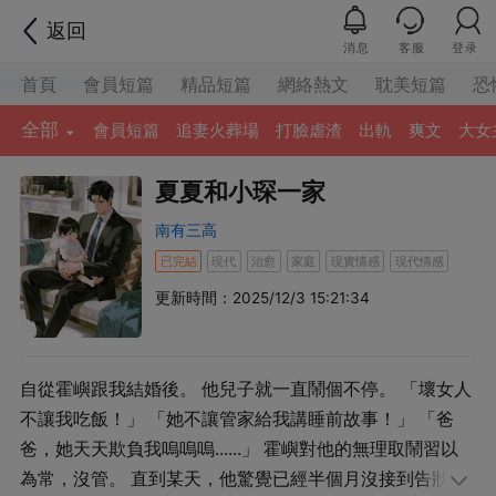
返回
消息
客服
登录
首頁
會員短篇
精品短篇
網絡熱文
耽美短篇
恐
全部
會員短篇
追妻火葬場
打臉虐渣
出軌
爽文
大女
夏夏和小琛一家
南有三高
已完結
現代
治愈
家庭
現實情感
現代情感
更新時間：2025/12/3 15:21:34
自從霍嶼跟我結婚後。 他兒子就一直鬧個不停。 「壞女人
不讓我吃飯！」 「她不讓管家給我講睡前故事！」 「爸
爸，她天天欺負我嗚嗚嗚......」 霍嶼對他的無理取鬧習以
為常，沒管。 直到某天，他驚覺已經半個月沒接到告狀電