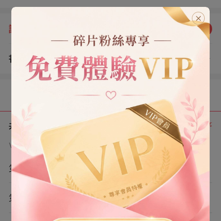
話了。 霍嶼覺得有點稀奇。 晚上處理完工作，他主動打電
話哄兒子睡覺。 沒想到一向依賴他的兒子卻興致缺缺。
評分：
5.0
點我評分
「爸爸，早點睡吧，明天幼兒園裡一堆活要幹呢。」 霍
嶼：？
書評
查看評論
（2）
目錄
共 8 章
正序
VIP章節可通過金幣購買提前點讀
第1章
第2章