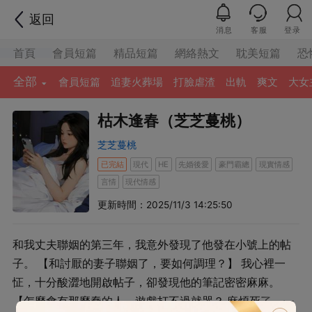
返回
消息
客服
登录
首頁
會員短篇
精品短篇
網絡熱文
耽美短篇
恐
全部
會員短篇
追妻火葬場
打臉虐渣
出軌
爽文
大女
枯木逢春（芝芝蔓桃）
芝芝蔓桃
已完結
現代
先婚後愛
豪門霸總
現實情感
HE
言情
現代情感
更新時間：2025/11/3 14:25:50
和我丈夫聯姻的第三年，我意外發現了他發在小號上的帖
子。 【和討厭的妻子聯姻了，要如何調理？】 我心裡一
怔，十分酸澀地開啟帖子，卻發現他的筆記密密麻麻。
【怎麼會有那麼蠢的人，遊戲打不過就哭？ 麻煩死了，幫