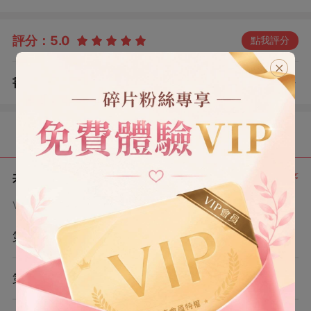
—— 【相機是我的。】 【不是自願賣的。】 【可以還給
我嗎？】
評分：
5.0
點我評分
書評
查看評論
（2）
目錄
共 10 章
正序
VIP章節可通過金幣購買提前點讀
第1章
第2章