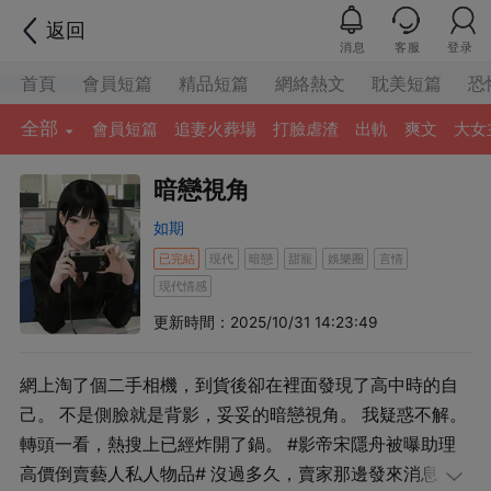
返回
消息
客服
登录
首頁
會員短篇
精品短篇
網絡熱文
耽美短篇
恐
全部
會員短篇
追妻火葬場
打臉虐渣
出軌
爽文
大女
暗戀視角
如期
已完結
現代
暗戀
甜寵
娛樂圈
言情
現代情感
更新時間：2025/10/31 14:23:49
網上淘了個二手相機，到貨後卻在裡面發現了高中時的自
己。 不是側臉就是背影，妥妥的暗戀視角。 我疑惑不解。
轉頭一看，熱搜上已經炸開了鍋。 #影帝宋隱舟被曝助理
高價倒賣藝人私人物品# 沒過多久，賣家那邊發來消息