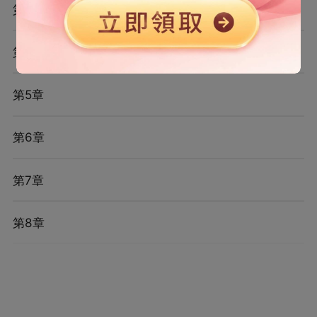
第3章
第4章
第5章
第6章
第7章
第8章