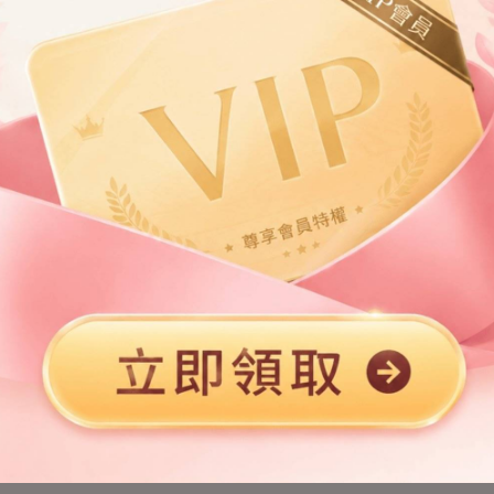
第2章
第3章
第5章
第6章
第8章