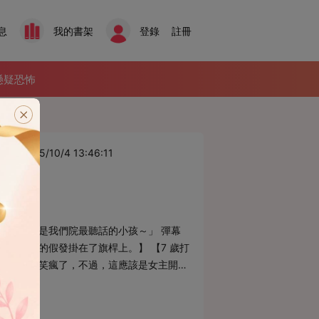
息
我的書架
登錄
註冊
懸疑恐怖
：2025/10/4 13:46:11
叔好，我是我們院最聽話的小孩～」 彈幕
又把院長的假發掛在了旗桿上。】 【7 歲打
天？】 【笑瘋了，不過，這應該是女主開啟
世界。 我被炸的尸骨無存。 循環第五次，