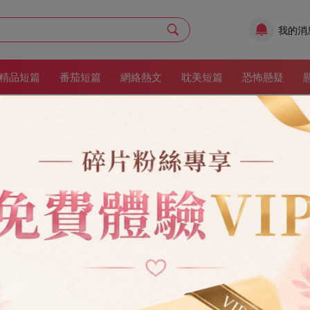
我的消
精品短篇
番茄短篇
網絡熱文
耽美短篇
恐怖懸疑
今天也在努力感化反派
作者：
是玉子耶
更新時間
現代
暗戀
甜寵
HE
救贖
家庭
言情
現代情感
8章
01
收藏：24
第五次來孤兒院領養小孩時。 我推開女主，主動上前介紹自己。 「阿姨叔
 【哈哈哈，這位魔丸怎麼跳出來了？】 【前天才打了院里的小霸王，昨天
敵手，狗路過都得低著頭。】 【這魔丸要是被領養了，反派家不得直接上
攻略了吧？】 是的，前面四次都沒成功感化反派。 那逼孩子還是毀了這個
無可忍。 既然感化沒用，不如讓我上。 畢竟我會點拳腳。
架
立即閱讀