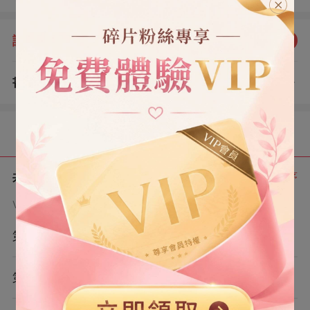
女主報復鋃鐺入獄。 于是我一怒之下，一把掀開棺材板重
生了。 此時兒子正對著秘書，沉聲吩咐： 「十分鐘內，我
評分：
5.0
點我評分
要這個女人的全部信息。」 我冷笑一聲，當即揪著他的耳
朵把他拖到了辦公室： 「大清都亡了，還在興你皇帝那一
書評
查看評論
套啊？」 「臭小子，我看你是找死！」
（2）
目錄
共 7 章
正序
VIP章節可通過金幣購買提前點讀
第1章
第2章