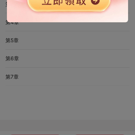
第3章
第4章
第5章
第6章
第7章