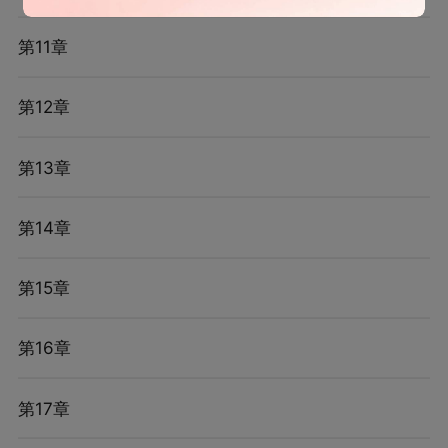
第11章
第12章
第13章
第14章
第15章
第16章
第17章