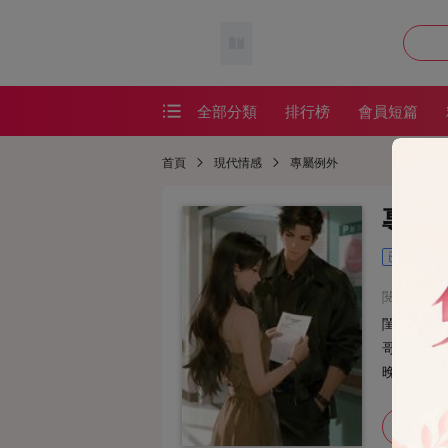
全部分類
排行榜
會員短篇
會員短篇
首頁
現代情感
專屬例外
精品短篇
專屬
番茄短篇
已完結
網絡熱文
閱讀：790
耽美短篇
閨蜜好像
恐怖懸疑
哥。他要
晚晚來的
懸疑恐怖
「我們在
加入書