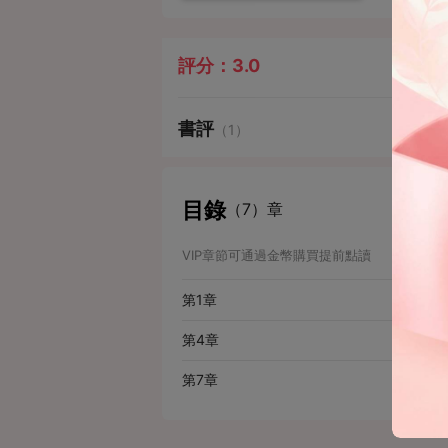
評分：
3.0
書評
（1）
目錄
（7）章
VIP章節可通過金幣購買提前點讀
第1章
第4章
第7章