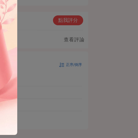
點我評分
查看評論
正序/倒序