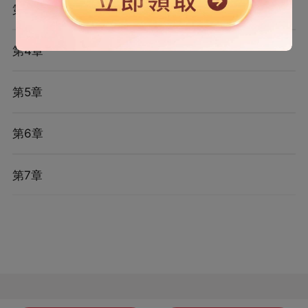
第3章
第4章
第5章
第6章
第7章