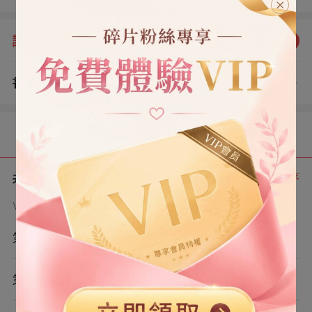
空中的彈幕一行行閃過。 【啊啊啊啊寶貝你找誰不好怎麼
找上了惡毒女配！她和你媽可是宿敵啊！！】 【可現在男
評分：
5.0
點我評分
主已經遇到女主了，很快就會愛上她，忘記自己的白月光
和這個孩子。】 【我真的要吐了，這種人死后成了白月光
書評
查看評論
的劇情什麼時候才能消失。】 【哎，小星回去后還會被保
（2）
姆欺負，被同學欺負，媽媽死了爸爸對自己不聞不問…】
【甚至還沒上小學，就被人綁架死了。】 我動作一頓，側
目錄
過身。 「進來吧。」
共 7 章
正序
VIP章節可通過金幣購買提前點讀
第1章
第2章