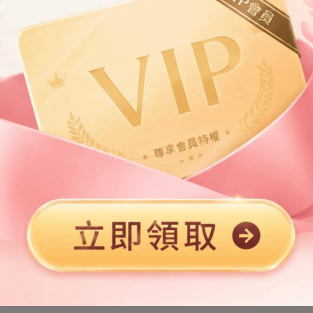
第2章
第3章
第5章
第6章