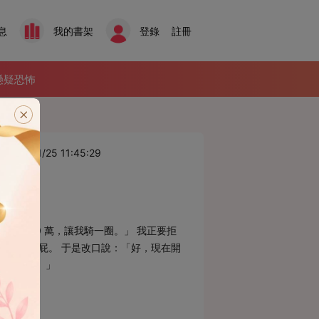
息
我的書架
登錄
註冊
懸疑恐怖
25/11/25 11:45:29
鐘 50 萬，讓我騎⼀圈。」 我正要拒
憋什麼好屁。 于是改口說：「好，現在開
帶薪拉屎。」