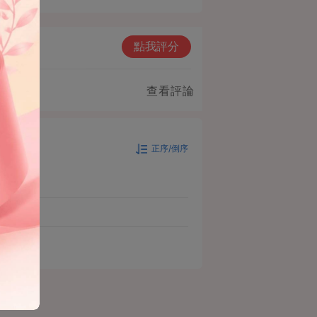
點我評分
查看評論
正序/倒序