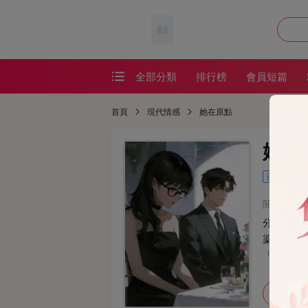
全部分類
排行榜
會員短篇
會員短篇
首頁
現代情感
她在原點
精品短篇
她在
番茄短篇
已完結
網絡熱文
閱讀：658
耽美短篇
分手七年后
恐怖懸疑
梁上，還架
「你看看
懸疑恐怖
加入書