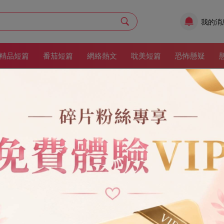
我的消
精品短篇
番茄短篇
網絡熱文
耽美短篇
恐怖懸疑
原點
作者：
時紫
更新時間：2025/9/16 16:12:52
現代
HE
家庭
破鏡重圓
豪門霸總
虐戀
言情
現代情感
6章
31
收藏：50
。 我和陸云舟，在班長的婚禮上相遇。 此時不同彼日。 他高貴帥氣，身
著一副黑框眼鏡。 仿佛不是一個世界的人。 中途。 我聽到他兄弟打趣。
她那樣子，真的，我今天第一眼，都沒認出來。」 我攥緊了手心。 中途
架
立即閱讀